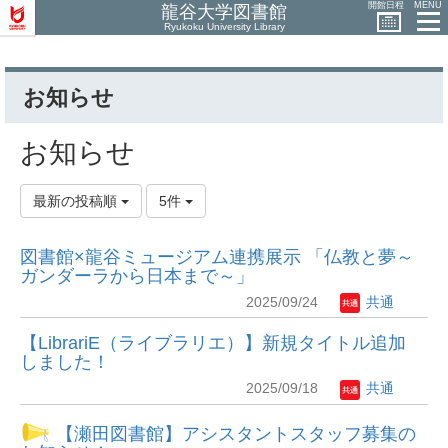
開館日程
MENU
龍谷大学図書館
Ryukoku University Library
お知らせ
お知らせ
最新の投稿順
5件
図書館×龍谷ミュージアム連携展示 「仏教と夢～
ガンダーラから日本まで～」
2025/09/24
共通
【LibrariE（ライブラリエ）】新規タイトル追加
しました！
2025/09/18
共通
【瀬田図書館】アシスタントスタッフ募集の