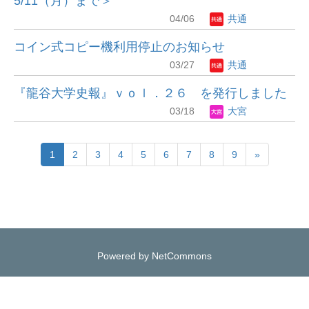
5/11（月）まで＞
04/06
共通
コイン式コピー機利用停止のお知らせ
03/27
共通
『龍谷大学史報』ｖｏｌ．２６ を発行しました
03/18
大宮
1
2
3
4
5
6
7
8
9
»
Powered by NetCommons