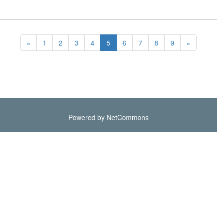
«
1
2
3
4
5
6
7
8
9
»
Powered by NetCommons