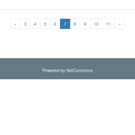
«
3
4
5
6
7
8
9
10
11
»
Powered by NetCommons