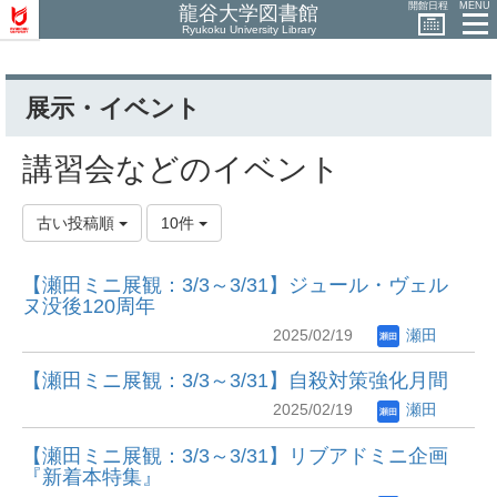
開館日程
MENU
龍谷大学図書館
Ryukoku University Library
展示・イベント
講習会などのイベント
古い投稿順
10件
【瀬田ミニ展観：3/3～3/31】ジュール・ヴェル
ヌ没後120周年
2025/02/19
瀬田
【瀬田ミニ展観：3/3～3/31】自殺対策強化月間
2025/02/19
瀬田
【瀬田ミニ展観：3/3～3/31】リブアドミニ企画
『新着本特集』