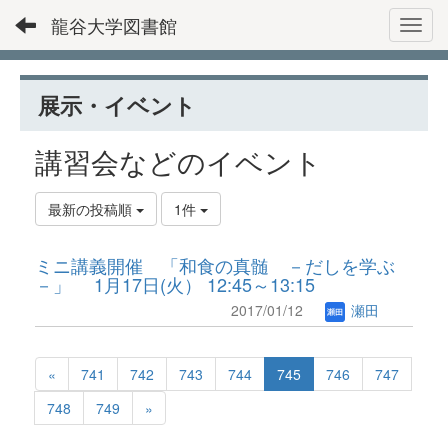
龍谷大学図書館
Toggl
展示・イベント
講習会などのイベント
最新の投稿順
1件
ミニ講義開催 「和食の真髄 －だしを学ぶ
－」 1月17日(火） 12:45～13:15
2017/01/12
瀬田
«
741
742
743
744
745
746
747
748
749
»