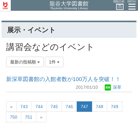
開館日程
MENU
龍谷大学図書館
Ryukoku University Library
展示・イベント
講習会などのイベント
最新の投稿順
1件
新深草図書館の入館者数が100万人を突破！！
2017/01/10
深草
«
743
744
745
746
747
748
749
750
751
»