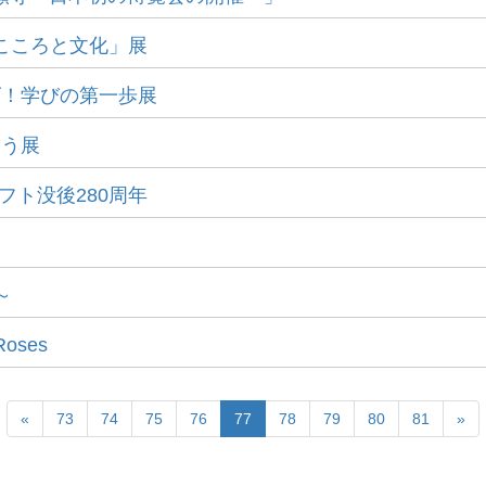
読むこころと文化」展
ーズ！学びの第一歩展
もう展
ィフト没後280周年
～
Roses
«
73
74
75
76
77
78
79
80
81
»