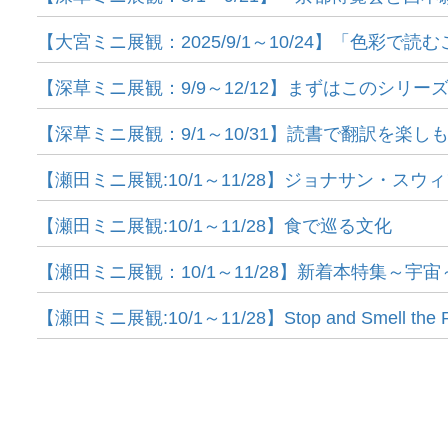
【大宮ミニ展観：2025/9/1～10/24】「色彩で
【深草ミニ展観：9/9～12/12】まずはこのシリ
【深草ミニ展観：9/1～10/31】読書で翻訳を楽し
【瀬田ミニ展観:10/1～11/28】ジョナサン・スウ
【瀬田ミニ展観:10/1～11/28】食で巡る文化
【瀬田ミニ展観：10/1～11/28】新着本特集～宇宙
【瀬田ミニ展観:10/1～11/28】Stop and Smell the 