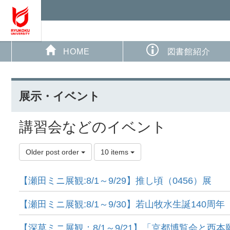
HOME
図書館紹介
展示・イベント
講習会などのイベント
Older post order
10 items
【瀬田ミニ展観:8/1～9/29】推し頃（0456）展
【瀬田ミニ展観:8/1～9/30】若山牧水生誕140周年
【深草ミニ展観：8/1～9/21】「京都博覧会と西