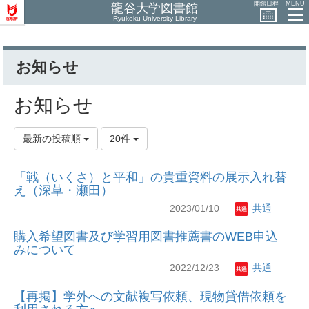
開館日程
MENU
龍谷大学図書館
Ryukoku University Library
お知らせ
お知らせ
最新の投稿順
20件
「戦（いくさ）と平和」の貴重資料の展示入れ替
え（深草・瀬田）
2023/01/10
共通
購入希望図書及び学習用図書推薦書のWEB申込
みについて
2022/12/23
共通
【再掲】学外への文献複写依頼、現物貸借依頼を