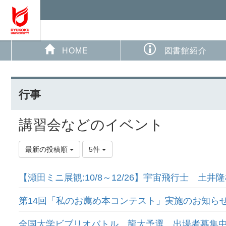
HOME
図書館紹介
行事
講習会などのイベント
最新の投稿順
5件
【瀬田ミニ展観:10/8～12/26】宇宙飛行士 
第14回「私のお薦め本コンテスト」実施のお知ら
全国大学ビブリオバトル 龍大予選 出場者募集中！