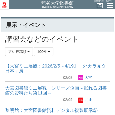
開館日程
MENU
龍谷大学図書館
Ryukoku University Library
展示・イベント
講習会などのイベント
古い投稿順
100件
【大宮ミニ展観：2026/2/5～4/19】「外カラ見タ
日本」展
02/05
大宮
大宮図書館ミニ展観 シリーズ企画～眠れる図書
館の資料たち第11回～
02/09
共通
黎明館：大宮図書館資料デジタル複製展示②