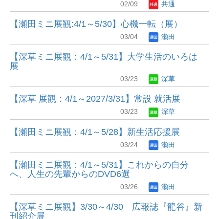
02/09
共通
【瀬田ミニ展観:4/1～5/30】心機一転（展）
03/04
瀬田
【深草ミニ展観：4/1～5/31】大学生活のいろは
展
03/23
深草
【深草 展観：4/1～2027/3/31】常設 就活展
03/23
深草
【瀬田ミニ展観：4/1～5/28】新生活応援展
03/24
瀬田
【瀬田ミニ展観：4/1～5/31】これからの自分
へ、人生の先輩からのDVD6選
03/26
瀬田
【深草ミニ展観】3/30～4/30 広報誌『龍谷』 新
刊紹介展