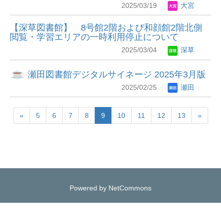
2025/03/19
大宮
【深草図書館】 8号館2階および和顔館2階北側
閲覧・学習エリアの一時利用停止について
2025/03/04
深草
瀬田図書館デジタルサイネージ 2025年3月版
2025/02/25
瀬田
«
5
6
7
8
9
10
11
12
13
»
Powered by NetCommons