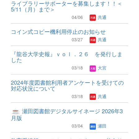
ライブラリーサポーターを募集します！！＜
5/11（月）まで＞
04/06
共通
コイン式コピー機利用停止のお知らせ
03/27
共通
『龍谷大学史報』ｖｏｌ．２６ を発行しま
した
03/18
大宮
2024年度図書館利用者アンケートを受けての
対応状況について
03/18
共通
瀬田図書館デジタルサイネージ 2026年3
月版
03/04
瀬田