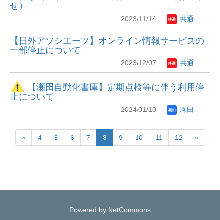
せ）
2023/11/14
共通
【日外アソシエーツ】オンライン情報サービスの
一部停止について
2023/12/07
共通
【瀬田自動化書庫】定期点検等に伴う利用停
止について
2024/01/10
瀬田
«
4
5
6
7
8
9
10
11
12
»
Powered by NetCommons