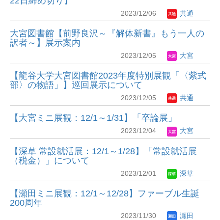
22日締め切り】
2023/12/06
共通
大宮図書館【前野良沢～『解体新書』もう一人の
訳者～】展示案内
2023/12/05
大宮
【龍谷大学大宮図書館2023年度特別展観「〈紫式
部〉の物語」】巡回展示について
2023/12/05
共通
【大宮ミニ展観：12/1～1/31】「卒論展」
2023/12/04
大宮
【深草 常設就活展：12/1～1/28】「常設就活展
（税金）」について
2023/12/01
深草
【瀬田ミニ展観：12/1～12/28】ファーブル生誕
200周年
2023/11/30
瀬田