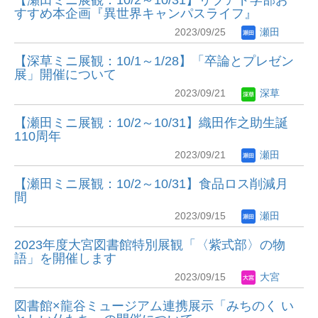
【瀬田ミニ展観：10/2～10/31】リブアド学部お
すすめ本企画『異世界キャンパスライフ』
2023/09/25
瀬田
【深草ミニ展観：10/1～1/28】「卒論とプレゼン
展」開催について
2023/09/21
深草
【瀬田ミニ展観：10/2～10/31】織田作之助生誕
110周年
2023/09/21
瀬田
【瀬田ミニ展観：10/2～10/31】食品ロス削減月
間
2023/09/15
瀬田
2023年度大宮図書館特別展観「〈紫式部〉の物
語」を開催します
2023/09/15
大宮
図書館×龍谷ミュージアム連携展示「みちのく い