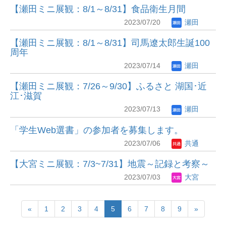
【瀬田ミニ展観：8/1～8/31】食品衛生月間
2023/07/20
瀬田
【瀬田ミニ展観：8/1～8/31】司馬遼太郎生誕100
周年
2023/07/14
瀬田
【瀬田ミニ展観：7/26～9/30】ふるさと 湖国･近
江･滋賀
2023/07/13
瀬田
「学生Web選書」の参加者を募集します。
2023/07/06
共通
【大宮ミニ展観：7/3~7/31】地震～記録と考察～
2023/07/03
大宮
«
1
2
3
4
5
6
7
8
9
»