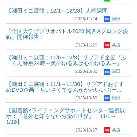
【瀬田ミニ展観：12/1～12/28】人権週間
2023/11/24
瀬田
「全国大学ビブリオバトル2023 関西Aブロック決
戦」開催報告！
2023/11/20
共通
【瀬田ミニ展観：11/6～12/3】リブアド企画『ぶ
ーくん警察24時～気のゆるみは心のゆるみ～』
2023/10/30
瀬田
【瀬田ミニ展観：11/1～11/30】リブアドおすす
めDVD企画『ちいさくてなんかかわいいぶー...
2023/10/30
瀬田
【図書館×ライティングサポートセンター連携展
示：「意外と知らないお金の世界」：11/1～
1/19】
2023/10/27
共通