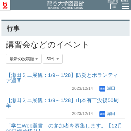
開館日程
MENU
龍谷大学図書館
Ryukoku University Library
行事
講習会などのイベント
最新の投稿順
50件
【瀬田ミニ展観：1/9～1/28】防災とボランティ
ア週間
2023/12/14
瀬田
【瀬田ミニ展観：1/9～1/28】山本有三没後50周
年
2023/12/14
瀬田
「学生Web選書」の参加者を募集します。【12月