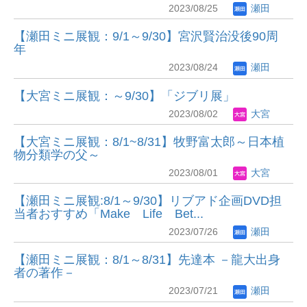
2023/08/25
瀬田
【瀬田ミニ展観：9/1～9/30】宮沢賢治没後90周
年
2023/08/24
瀬田
【大宮ミニ展観：～9/30】「ジブリ展」
2023/08/02
大宮
【大宮ミニ展観：8/1~8/31】牧野富太郎～日本植
物分類学の父～
2023/08/01
大宮
【瀬田ミニ展観:8/1～9/30】リブアド企画DVD担
当者おすすめ「Make Life Bet...
2023/07/26
瀬田
【瀬田ミニ展観：8/1～8/31】先達本 －龍大出身
者の著作－
2023/07/21
瀬田