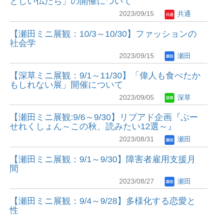
としい仏たち」の開催について
2023/09/15
共通
【瀬田ミニ展観：10/3～10/30】ファッションの
社会学
2023/09/15
瀬田
【深草ミニ展観：9/1～11/30】「偉人も食べたか
もしれない展」開催について
2023/09/05
深草
【瀬田ミニ展観:9/6～9/30】リブアド企画『ぶー
せれくしょん～この秋、読みたい12選～』
2023/08/31
瀬田
【瀬田ミニ展観：9/1～9/30】障害者雇用支援月
間
2023/08/27
瀬田
【瀬田ミニ展観：9/4～9/28】多様化する恋愛と
性