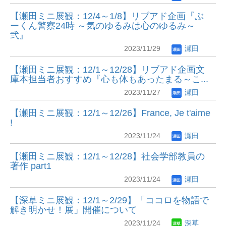
【瀬田ミニ展観：12/4～1/8】リブアド企画『ぶ
ーくん警察24時 ～気のゆるみは心のゆるみ～
弐』
2023/11/29
瀬田
【瀬田ミニ展観：12/1～12/28】リブアド企画文
庫本担当者おすすめ『心も体もあったまる～こ...
2023/11/27
瀬田
【瀬田ミニ展観：12/1～12/26】France, Je t'aime
!
2023/11/24
瀬田
【瀬田ミニ展観：12/1～12/28】社会学部教員の
著作 part1
2023/11/24
瀬田
【深草ミニ展観：12/1～2/29】「ココロを物語で
解き明かせ！展」開催について
2023/11/24
深草