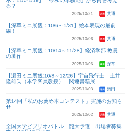
示：11/5-1/19】「令和の米騒動」から何を考え
る？
2025/10/21
共通
【深草ミニ展観：10/6～1/31】絵本表現の最前
線！
2025/10/06
共通
【深草ミニ展観：10/14～11/28】経済学部 教員
の著作
2025/10/06
深草
【瀬田ミニ展観:10/8～12/26】宇宙飛行士 土井
隆雄氏（本学客員教授） 関連書籍展
2025/10/03
瀬田
第14回「私のお薦め本コンテスト」実施のお知ら
せ
2025/10/02
共通
全国大学ビブリオバトル 龍大予選 出場者募集