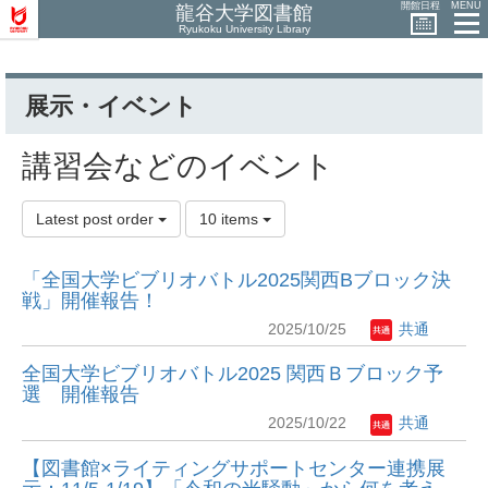
開館日程
MENU
龍谷大学図書館
Ryukoku University Library
展示・イベント
講習会などのイベント
Latest post order
10 items
「全国大学ビブリオバトル2025関西Bブロック決
戦」開催報告！
2025/10/25
共通
全国大学ビブリオバトル2025 関西Ｂブロック予
選 開催報告
2025/10/22
共通
【図書館×ライティングサポートセンター連携展