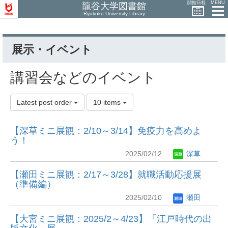
開館日程
MENU
龍谷大学図書館
Ryukoku University Library
展示・イベント
講習会などのイベント
Latest post order
10 items
【深草ミニ展観：2/10～3/14】免疫力を高めよ
う！
2025/02/12
深草
【瀬田ミニ展観：2/17～3/28】就職活動応援展
（準備編）
2025/02/10
瀬田
【大宮ミニ展観：2025/2～4/23】「江戸時代の出