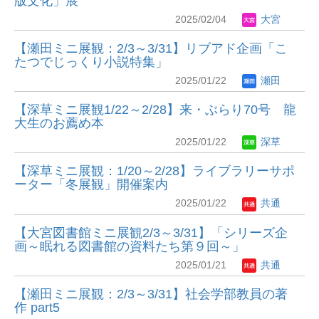
版文化」展
2025/02/04
大宮
【瀬田ミニ展観：2/3～3/31】リブアド企画「こ
たつでじっくり小説特集」
2025/01/22
瀬田
【深草ミニ展観1/22～2/28】来・ぶらり70号 龍
大生のお薦め本
2025/01/22
深草
【深草ミニ展観：1/20～2/28】ライブラリーサポ
ーター「冬展観」開催案内
2025/01/22
共通
【大宮図書館ミニ展観2/3～3/31】「シリーズ企
画～眠れる図書館の資料たち第９回～」
2025/01/21
共通
【瀬田ミニ展観：2/3～3/31】社会学部教員の著
作 part5