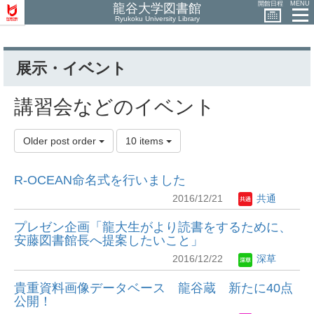
開館日程
MENU
龍谷大学図書館
Ryukoku University Library
展示・イベント
講習会などのイベント
Older post order
10 items
R-OCEAN命名式を行いました
2016/12/21
共通
プレゼン企画「龍大生がより読書をするために、
安藤図書館長へ提案したいこと」
2016/12/22
深草
貴重資料画像データベース 龍谷蔵 新たに40点
公開！