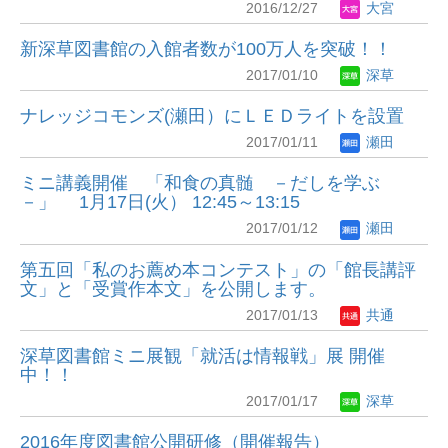
2016/12/27
大宮
新深草図書館の入館者数が100万人を突破！！
2017/01/10
深草
ナレッジコモンズ(瀬田）にＬＥＤライトを設置
2017/01/11
瀬田
ミニ講義開催 「和食の真髄 －だしを学ぶ
－」 1月17日(火） 12:45～13:15
2017/01/12
瀬田
第五回「私のお薦め本コンテスト」の「館長講評
文」と「受賞作本文」を公開します。
2017/01/13
共通
深草図書館ミニ展観「就活は情報戦」展 開催
中！！
2017/01/17
深草
2016年度図書館公開研修（開催報告）