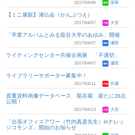
2017/04/06
深草
【ミニ展観】灌仏会（かんぶつえ）
2017/04/07
大宮
「卒業アルバムとみる龍谷大学のあゆみ」開催
2017/04/07
瀬田
ライティングセンター共催企画展 「不適切」
2017/04/07
瀬田
ライブラリーサポーター募集中！
2017/04/11
共通
貴重資料画像データベース 龍谷蔵 新たに26点
公開！
2017/04/13
大宮
「出張オフィスアワー（竹内真彦先生）inナレッ
ジコモンズ」開始のお知らせ