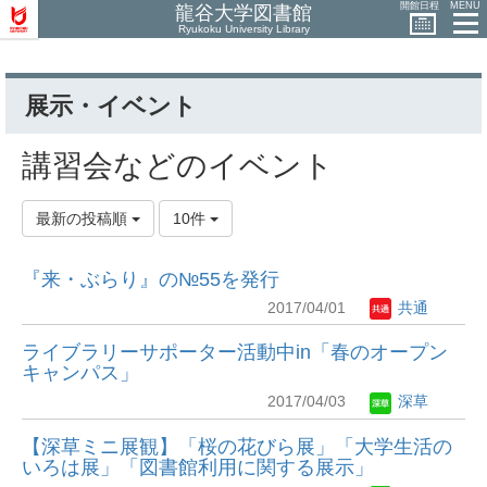
開館日程
MENU
龍谷大学図書館
Ryukoku University Library
展示・イベント
講習会などのイベント
最新の投稿順
10件
『来・ぶらり』の№55を発行
2017/04/01
共通
ライブラリーサポーター活動中in「春のオープン
キャンパス」
2017/04/03
深草
【深草ミニ展観】「桜の花びら展」「大学生活の
いろは展」「図書館利用に関する展示」