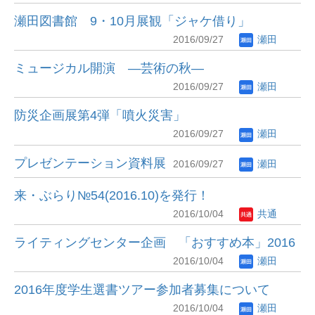
瀬田図書館 9・10月展観「ジャケ借り」
2016/09/27
瀬田
ミュージカル開演 ―芸術の秋―
2016/09/27
瀬田
防災企画展第4弾「噴火災害」
2016/09/27
瀬田
プレゼンテーション資料展
2016/09/27
瀬田
来・ぶらり№54(2016.10)を発行！
2016/10/04
共通
ライティングセンター企画 「おすすめ本」2016
2016/10/04
瀬田
2016年度学生選書ツアー参加者募集について
2016/10/04
瀬田