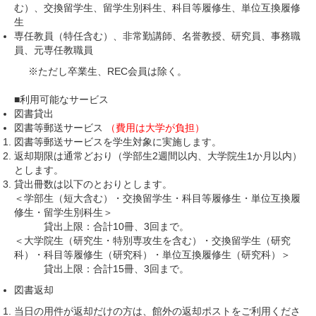
む）、交換留学生、留学生別科生、科目等履修生、単位互換履修
生
専任教員（特任含む）、非常勤講師、名誉教授、研究員、事務職
員、元専任教職員
※ただし卒業生、REC会員は除く。
■利用可能なサービス
図書貸出
図書等郵送サービス
（費用は大学が負担）
図書等郵送サービスを学生対象に実施します。
返却期限は通常どおり（学部生2週間以内、大学院生1か月以内）
とします。
貸出冊数は以下のとおりとします。
＜学部生（短大含む）・交換留学生・科目等履修生・単位互換履
修生・留学生別科生＞
貸出上限：合計10冊、3回まで。
＜大学院生（研究生・特別専攻生を含む）・交換留学生（研究
科）・科目等履修生（研究科）・単位互換履修生（研究科）＞
貸出上限：合計15冊、3回まで。
図書返却
当日の用件が返却だけの方は、館外の返却ポストをご利用くださ