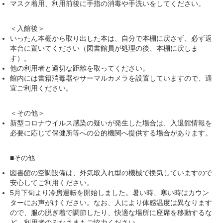
マスク着用、利用前後に手指の消毒や手洗いをしてください。
＜入館後＞
いったん本棚から取り出した本は、自分で本棚に戻さず、必ず返
本台に置いてください（図書館員が処理の後、本棚に戻しま
す）。
他の利用者と適切な距離を取ってください。
館内には書籍消毒器やサーマルカメラを設置していますので、適
宜ご利用ください。
＜その他＞
新型コロナウイルス感染の疑いが発生した場合は、入退館情報を
必要に応じて保健所等への公的機関へ提供する場合があります。
■その他
図書館の空調設備は、外気取入れ型の機械で換気していますので
安心してご利用ください。
5月下旬より冷房運転を開始しました。暑い時、寒い時はカウン
ターにお声がけください。なお、人により体感温度は異なります
ので、服の脱ぎ着で調節したり、快適な場所に座席を移動するな
ど、利用者のみなさまもご協力ください。