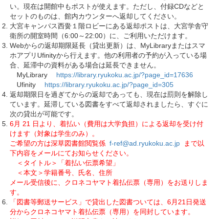
い。現在は開館中もポストが使えます。ただし、付録CDなどと
セットのものは、館内カウンターへ返却してください。
大宮キャンパス西黌１階ロビーにある返却ポストは、大宮学舎守
衛所の開室時間（6:00～22:00）に、ご利用いただけます。
Webからの返却期限延長（貸出更新）は、MyLibraryまたはスマ
ホアプリUfinityから行えます。他の利用者の予約が入っている場
合、延滞中の資料がある場合は延長できません。
MyLibrary
https://library.ryukoku.ac.jp/?page_id=17636
Ufinity
https://library.ryukoku.ac.jp/?page_id=305
返却期限日を過ぎてからの返却であっても、現在は罰則を解除し
ています。延滞している図書をすべて返却されましたら、すぐに
次の貸出が可能です。
6月
21
日より、着払い（費用は大学負担）による返却を受け付
けます（対象は学生のみ）。
ご希望の方は深草図書館閲覧係
f-ref@ad.ryukoku.ac.jp
まで以
下内容をメールにてお知らせください。
＜タイトル＞「着払い伝票希望」
＜本文＞学籍番号、氏名、住所
メール受信後に、クロネコヤマト着払伝票（専用）をお送りしま
す。
「図書等郵送サービス」で貸出した図書ついては、6月21日発送
分からクロネコヤマト着払伝票（専用）を同封しています。