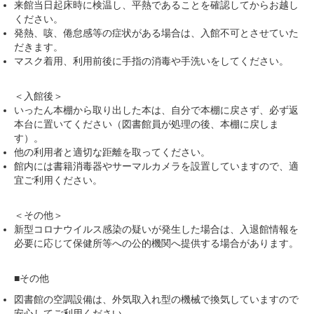
来館当日起床時に検温し、平熱であることを確認してからお越し
ください。
発熱、咳、倦怠感等の症状がある場合は、入館不可とさせていた
だきます。
マスク着用、利用前後に手指の消毒や手洗いをしてください。
＜入館後＞
いったん本棚から取り出した本は、自分で本棚に戻さず、必ず返
本台に置いてください（図書館員が処理の後、本棚に戻しま
す）。
他の利用者と適切な距離を取ってください。
館内には書籍消毒器やサーマルカメラを設置していますので、適
宜ご利用ください。
＜その他＞
新型コロナウイルス感染の疑いが発生した場合は、入退館情報を
必要に応じて保健所等への公的機関へ提供する場合があります。
■その他
図書館の空調設備は、外気取入れ型の機械で換気していますので
安心してご利用ください。