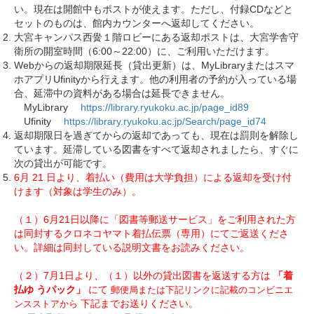
い。現在は開館中もポストが使えます。ただし、付録CDなどと
セットのものは、館内カウンターへ返却してください。
大宮キャンパス西黌１階ロビーにある返却ポストは、大宮学舎守
衛所の開室時間（6:00～22:00）に、ご利用いただけます。
Webからの返却期限延長（貸出更新）は、MyLibraryまたはスマ
ホアプリUfinityから行えます。他の利用者の予約が入っている場
合、延滞中の資料がある場合は延長できません。
MyLibrary
https://library.ryukoku.ac.jp/page_id89
Ufinity
https://library.ryukoku.ac.jp/Search/page_id74
返却期限日を過ぎてからの返却であっても、現在は罰則を解除し
ています。延滞している図書をすべて返却されましたら、すぐに
次の貸出が可能です。
6月
21
日より、着払い（費用は大学負担）による返却を受け付
けます（対象は学生のみ）。
（１）6月21日以降に「図書等郵送サービス」をご利用された方
は同封するクロネコヤマト着払伝票（専用）にてご返送くださ
い。詳細は同封している説明文書をお読みください。
（２）7月1日より、（１）以外の貸出図書を返送する方は
「着
払ゆ
うパック」
にて
郵便局または下記リンクに記載のコンビニエ
下記までお送りください。
ンスストアから