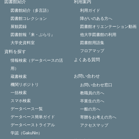
図書館紹介
利用案内
Powered by NetCommons
図書館紹介（多言語）
利用ガイド
図書館コレクション
障がいのある方へ
展観図録
図書館オリエンテーション動画
図書館報『来・ぶらり』
他大学図書館の利用
大学史資料室
図書館用語集
フロアマップ
資料を探す
よくある質問
情報検索（データベースの活
用）
お問い合わせ
蔵書検索
機関リポジトリ
お問い合わせ窓口
一括検索
教職員の方へ
スマホ検索
卒業生の方へ
データベース一覧
一般の方へ
データベース簡単ガイド
寄贈をお考えの方へ
データベーストライアル
アクセスマップ
学認（GakuNin）