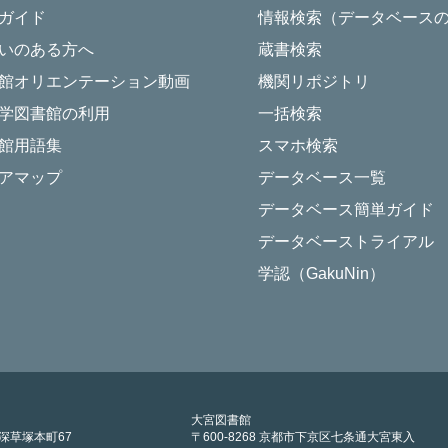
ガイド
情報検索（データベース
いのある方へ
蔵書検索
館オリエンテーション動画
機関リポジトリ
学図書館の利用
一括検索
館用語集
スマホ検索
アマップ
データベース一覧
データベース簡単ガイド
データベーストライアル
学認（GakuNin）
大宮図書館
区深草塚本町67
〒600-8268 京都市下京区七条通大宮東入