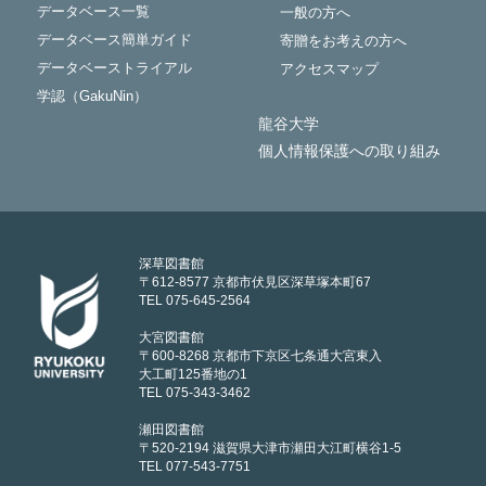
データベース一覧
一般の方へ
データベース簡単ガイド
寄贈をお考えの方へ
データベーストライアル
アクセスマップ
学認（GakuNin）
龍谷大学
個人情報保護への取り組み
深草図書館
〒612-8577 京都市伏見区深草塚本町67
TEL 075-645-2564
大宮図書館
〒600-8268 京都市下京区七条通大宮東入
大工町125番地の1
TEL 075-343-3462
瀬田図書館
〒520-2194 滋賀県大津市瀬田大江町横谷1-5
TEL 077-543-7751