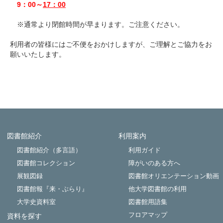
9：00～
17：00
※通常より閉館時間が早まります。ご注意ください。
利用者の皆様にはご不便をおかけしますが、ご理解とご協力をお
願いいたします。
図書館紹介
利用案内
Powered by NetCommons
図書館紹介（多言語）
利用ガイド
図書館コレクション
障がいのある方へ
展観図録
図書館オリエンテーション動画
図書館報『来・ぶらり』
他大学図書館の利用
大学史資料室
図書館用語集
フロアマップ
資料を探す