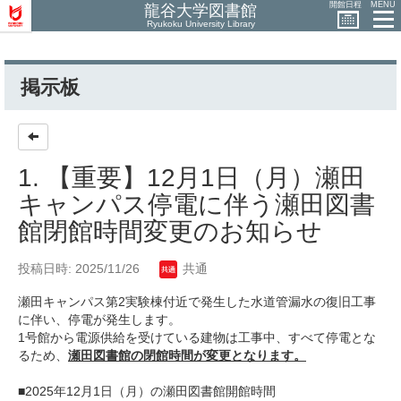
開館日程
MENU
龍谷大学図書館
Ryukoku University Library
掲示板
1. 【重要】12月1日（月）瀬田
キャンパス停電に伴う瀬田図書
館閉館時間変更のお知らせ
投稿日時: 2025/11/26
共通
瀬田キャンパス第2実験棟付近で発生した水道管漏水の復旧工事
に伴い、停電が発生します。
1号館から電源供給を受けている建物は工事中、すべて停電とな
るため、
瀬田
図書館の閉館時間が変更となります。
■2025年12月1日（月）の瀬田図書館開館時間