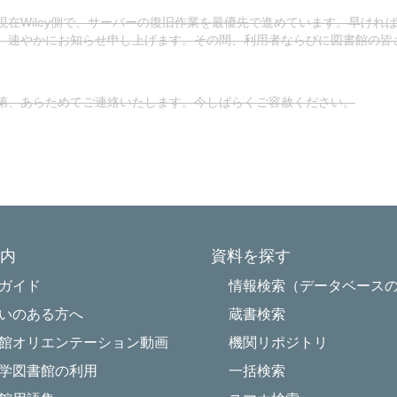
在Wiley側で、サーバーの復旧作業を最優先で進めています。早けれ
、速やかにお知らせ申し上げます。
その間、利用者ならびに図書館の皆
第、あらためてご連絡いたします。今しばらくご容赦ください。
内
資料を探す
Powered by NetCommons
ガイド
情報検索（データベース
いのある方へ
蔵書検索
館オリエンテーション動画
機関リポジトリ
学図書館の利用
一括検索