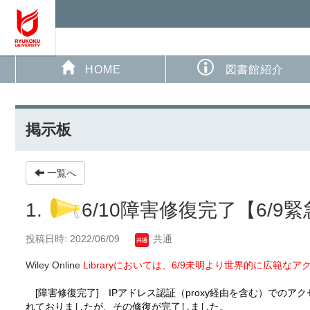
HOME
図書館紹介
掲示板
一覧へ
1.
6/10障害修復完了【6/9緊急
投稿日時: 2022/06/09
共通
Wiley Online
Libraryにおいては、6/9未明より世界的に広
[障害修復完了] IPアドレス認証（proxy経由を含む）でのア
れておりましたが、その修復が完了しました。