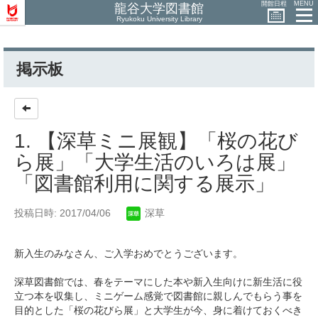
開館日程
MENU
龍谷大学図書館
Ryukoku University Library
掲示板
1. 【深草ミニ展観】「桜の花び
ら展」「大学生活のいろは展」
「図書館利用に関する展示」
投稿日時: 2017/04/06
深草
新入生のみなさん、ご入学おめでとうございます。
深草図書館では、春をテーマにした本や新入生向けに新生活に役
立つ本を収集し、ミニゲーム感覚で図書館に親しんでもらう事を
目的とした「桜の花びら展」と大学生が今、身に着けておくべき