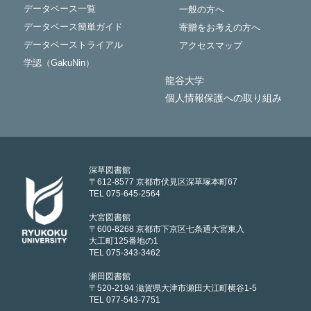
データベース一覧
一般の方へ
データベース簡単ガイド
寄贈をお考えの方へ
データベーストライアル
アクセスマップ
学認（GakuNin）
龍谷大学
個人情報保護への取り組み
深草図書館
〒612-8577 京都市伏見区深草塚本町67
TEL 075-645-2564
大宮図書館
〒600-8268 京都市下京区七条通大宮東入
大工町125番地の1
TEL 075-343-3462
瀬田図書館
〒520-2194 滋賀県大津市瀬田大江町横谷1-5
TEL 077-543-7751