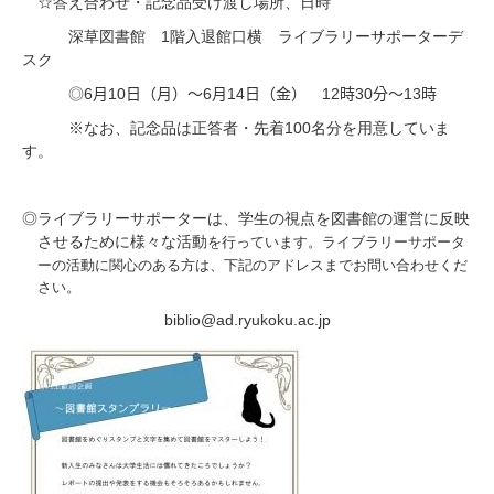
☆答え合わせ・記念品受け渡し場所、日時
1
深草図書館
階入退館口横 ライブラリーサポーターデ
スク
6
10
6
14
12
30
13
◎
月
日（月）～
月
日（金）
時
分～
時
100
※なお、記念品は正答者・先着
名分を用意していま
す。
◎ライブラリーサポーターは、学生の視点を図書館の運営に反映
させるために様々な活動
を行っています。ライブラリーサポータ
ーの活動に関心のある方は、下記のアドレスまでお問い合わせくだ
さい。
biblio@ad.ryukoku.ac.jp