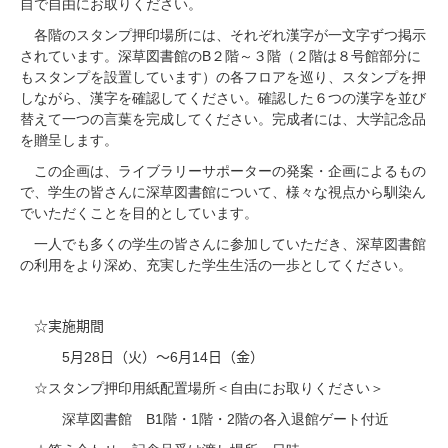
自で自由にお取りください。
各階のスタンプ押印場所には、それぞれ漢字が一文字ずつ掲示
B
されています。深草図書館の
２階～３階（２階は８号館部分に
もスタンプを設置しています）の各フロアを巡り、スタンプを押
しながら、漢字を確認してください。確認した６つの漢字を並び
替えて一つの言葉を完成してください。完成者には、大学記念品
を贈呈します。
この企画は、ライブラリーサポーターの発案・企画によるもの
で、学生の皆さんに深草図書館について、様々な視点から馴染ん
でいただくことを目的としています。
一人でも多くの学生の皆さんに参加していただき、深草図書館
の利用をより深め、充実した学生生活の一歩としてください。
☆実施期間
5
28
6
14
月
日（火）～
月
日（金）
☆スタンプ押印用紙配置場所＜自由にお取りください＞
B1
1
2
深草図書館
階・
階・
階の各入退館ゲート付近