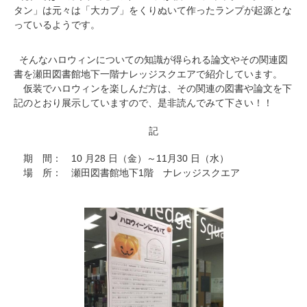
タン」は元々は「大カブ」をくりぬいて作ったランプが起源とな
っているようです。
そんなハロウィンについての知識が得られる論文やその関連図
書を瀬田図書館地下一階ナレッジスクエアで紹介しています。
仮装でハロウィンを楽しんだ方は、その関連の図書や論文を下
記のとおり展示していますので、是非読んでみて下さい！！
記
10
28
11
30
期 間：
月
日（金）～
月
日（水）
1
場 所： 瀬田図書館地下
階 ナレッジスクエア