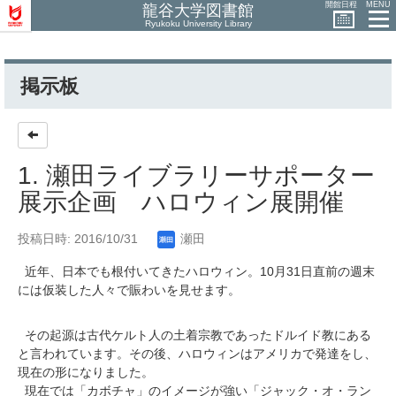
開館日程
MENU
龍谷大学図書館
Ryukoku University Library
掲示板
1. 瀬田ライブラリーサポーター
展示企画 ハロウィン展開催
投稿日時: 2016/10/31
瀬田
10
31
近年、日本でも根付いてきたハロウィン。
月
日直前の週末
には仮装した人々で賑わいを見せます。
その起源は古代ケルト人の土着宗教であったドルイド教にある
と言われています。その後、ハロウィンはアメリカで発達をし、
現在の形になりました。
現在では「カボチャ」のイメージが強い「ジャック・オ・ラン