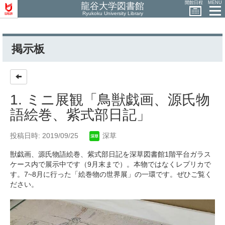
開館日程
MENU
龍谷大学図書館
Ryukoku University Library
掲示板
1. ミニ展観「鳥獣戯画、源氏物
語絵巻、紫式部日記」
投稿日時: 2019/09/25
深草
獣戯画、源氏物語絵巻、紫式部日記を深草図書館1階平台ガラス
ケース内で展示中です（9月末まで）。本物ではなくレプリカで
す。7~8月に行った「絵巻物の世界展」の一環です。ぜひご覧く
ださい。