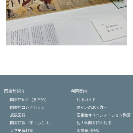
図書館紹介
利用案内
Powered by NetCommons
図書館紹介（多言語）
利用ガイド
図書館コレクション
障がいのある方へ
展観図録
図書館オリエンテーション動画
図書館報『来・ぶらり』
他大学図書館の利用
大学史資料室
図書館用語集