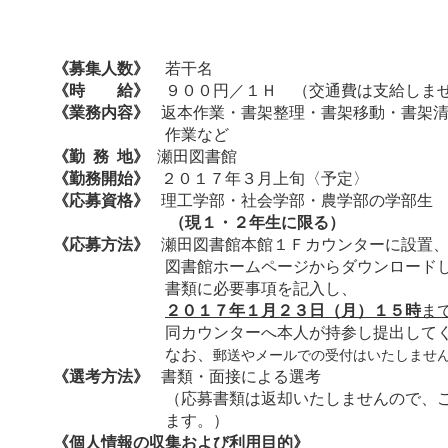
《募集人数》
若干名
《時 給》
９００円／１Ｈ （交通費は支給しま
《業務内容》
返本作業・書架整理・書架移動・書架
作業など
《勤 務 地》
瀬田図書館
《勤務開始》
２０１７年３月上旬〈予定〉
《応募資格》
理工学部・社会学部・農学部の学部生
（現１・２年生に限る）
《応募方法》
瀬田図書館本館１Ｆカウンターに設置
図書館ホームページからダウンロードし
書類に必要事項を記入し、
２０１７年１月２３日（月）１５時
ま
同カウンターへ本人が持参し提出してく
なお、
郵送やメールでの受付はいたしませ
《選考方法》
書類・面接による選考
（応募書類は返却いたしませんので、ご
ます。）
《個人情報の収集および利用目的》