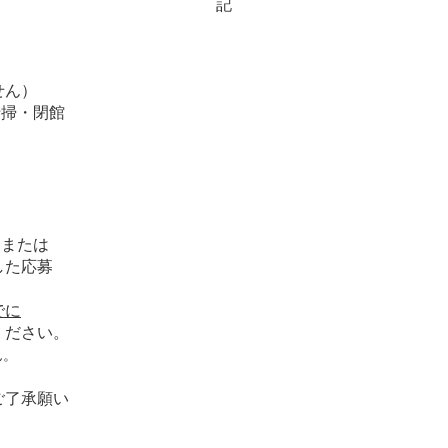
記
せん）
清掃・閉館
、または
た応募
でに
ださい。
ん。
了承願い