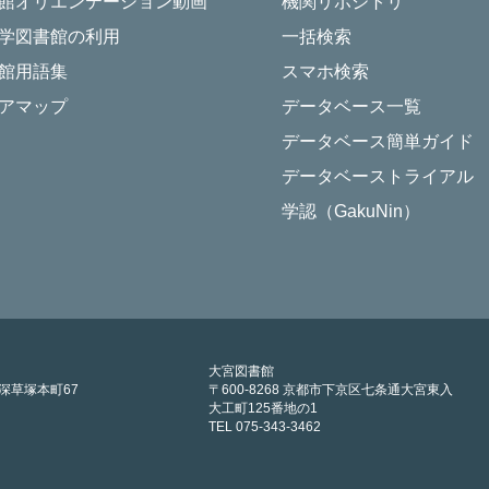
館オリエンテーション動画
機関リポジトリ
学図書館の利用
一括検索
館用語集
スマホ検索
アマップ
データベース一覧
データベース簡単ガイド
データベーストライアル
学認（GakuNin）
大宮図書館
区深草塚本町67
〒600-8268 京都市下京区七条通大宮東入
大工町125番地の1
TEL 075-343-3462