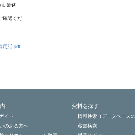
動業務
確認くだ
紙.pdf
内
資料を探す
Powered by NetCommons
ガイド
情報検索（データベース
いのある方へ
蔵書検索