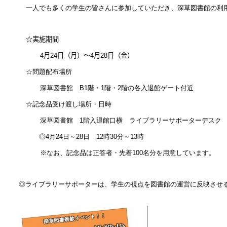
一人でも多くの学生の皆さんに参加していただき、深草図書館の利
☆実施期間
4
月
24
日（月）～
4
月
28
日（金）
☆問題配布場所
深草図書館
B1
階・
1
階・
2
階の各入退館ゲート付近
☆記念品受け渡し場所・日時
深草図書館
1
階入退館口横 ライブラリーサポーターデスク
◎
4
月
24
日～
28
日
12
時
30
分～
13
時
※なお、記念品は正答者・先着
100
名分を用意しています。
◎ライブラリーサポーターは、学生の視点を図書館の運営に反映させ