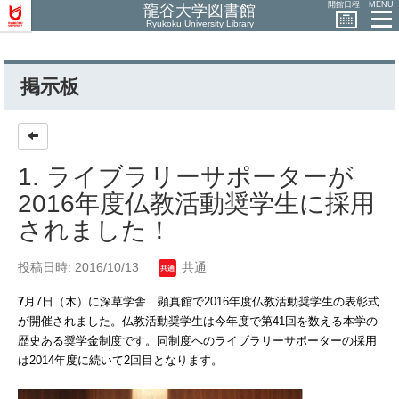
開館日程
MENU
龍谷大学図書館
Ryukoku University Library
掲示板
1. ライブラリーサポーターが
2016年度仏教活動奨学生に採用
されました！
投稿日時: 2016/10/13
共通
7
月
7
日（木）に深草学舎 顕真館で
2016
年度仏教活動奨学生の表彰式
が開催されました。仏教活動奨学生は今年度で第
41
回を数える本学の
歴史ある奨学金制度です。同制度へのライブラリーサポーターの採用
は
2014
年度に続いて
2
回目となります。