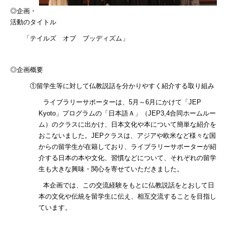
◎企画・
活動のタイトル
「テイルズ オブ ブッディズム」
◎企画概要
①留学生等に対して仏教説話を分かりやすく紹介する取り組み
ライブラリーサポーターは、
5
月～
6
月にかけて「
JEP
Kyoto
」プログラムの「日本語Ａ」（
JEP3,4
合同ホームルー
ム）のクラスに出かけ、日本文化や本について簡単な紹介を
おこないました。
JEP
クラスは、アジアや欧米など様々な国
からの留学生が在籍しており、ライブラリーサポーターが紹
介する日本の本や文化、習慣などについて、それぞれの留学
生も大きな興味・関心を寄せていただきました。
本企画では、この交流経験をもとに仏教説話をとおして日
本の文化や伝統を留学生に伝え、相互交流することを目指し
ています。