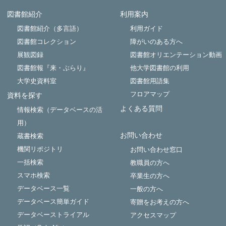
図書館紹介
利用案内
Powered by NetCommons
図書館紹介（多言語）
利用ガイド
図書館コレクション
障がいのある方へ
展観図録
図書館オリエンテーション動画
図書館報『来・ぶらり』
他大学図書館の利用
大学史資料室
図書館用語集
フロアマップ
資料を探す
よくある質問
情報検索（データベースの活
用）
お問い合わせ
蔵書検索
機関リポジトリ
お問い合わせ窓口
一括検索
教職員の方へ
スマホ検索
卒業生の方へ
データベース一覧
一般の方へ
データベース簡単ガイド
寄贈をお考えの方へ
データベーストライアル
アクセスマップ