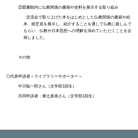
②図書館内に仏教関係の書籍や史料を展示する取り組み
交流会で取り上げた本をはじめとした仏教関係の書籍や絵
本、紙芝居を展示し、紹介することを通して仏教に親しんで
もらい、仏教や日本思想への理解を深めていただくことを企
画しました。
その他
◎代表申請者＜ライブラリーサポーター＞
中川聡一郎さん（文学部
1
回生）
共同申請者：東辻真侑さん（文学部
1
回生）