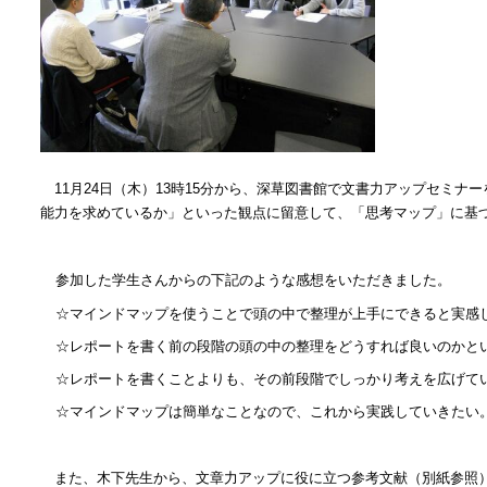
11
月
24
日（木）
13
時
15
分から、深草図書館で文書力アップセミナー
能力を求めているか」といった観点に留意して、「思考マップ」に基
参加した学生さんからの下記のような感想をいただきました。
☆マインドマップを使うことで頭の中で整理が上手にできると実感
☆レポートを書く前の段階の頭の中の整理をどうすれば良いのかと
☆レポートを書くことよりも、その前段階でしっかり考えを広げて
☆マインドマップは簡単なことなので、これから実践していきたい
また、木下先生から、文章力アップに役に立つ参考文献（別紙参照）