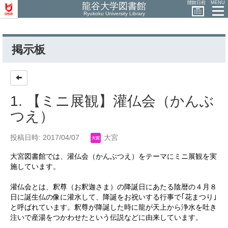
開館日程
MENU
龍谷大学図書館
Ryukoku University Library
掲示板
1. 【ミニ展観】灌仏会（かんぶ
つえ）
投稿日時: 2017/04/07
大宮
大宮図書館では、灌仏会（かんぶつえ）をテーマにミニ展観を実
施しています。
灌仏会とは、釈尊（お釈迦さま）の降誕日にあたる陰暦の４月８
日に誕生仏の像に灌水して、降誕をお祝いする行事で｢花まつり｣
と呼ばれています。釈尊が降誕した時に龍が天上から浄水を吐き
注いで産湯をつかわせたという伝説などに由来しています。