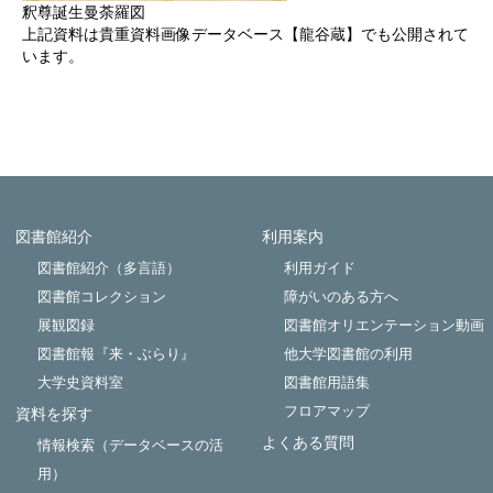
釈尊誕生曼荼羅図
上記資料は
貴重資料画像データベース【龍谷蔵】
でも公開されて
います。
図書館紹介
利用案内
Powered by NetCommons
図書館紹介（多言語）
利用ガイド
図書館コレクション
障がいのある方へ
展観図録
図書館オリエンテーション動画
図書館報『来・ぶらり』
他大学図書館の利用
大学史資料室
図書館用語集
フロアマップ
資料を探す
よくある質問
情報検索（データベースの活
用）