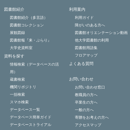
図書館紹介
利用案内
Powered by NetCommons
図書館紹介（多言語）
利用ガイド
図書館コレクション
障がいのある方へ
展観図録
図書館オリエンテーション動画
図書館報『来・ぶらり』
他大学図書館の利用
大学史資料室
図書館用語集
フロアマップ
資料を探す
よくある質問
情報検索（データベースの活
用）
お問い合わせ
蔵書検索
機関リポジトリ
お問い合わせ窓口
一括検索
教職員の方へ
スマホ検索
卒業生の方へ
データベース一覧
一般の方へ
データベース簡単ガイド
寄贈をお考えの方へ
データベーストライアル
アクセスマップ