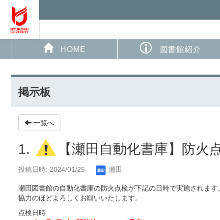
HOME
図書館紹介
掲示板
一覧へ
1.
【瀬田自動化書庫】防火
投稿日時: 2024/01/25
瀬田
瀬田図書館の自動化書庫の防火点検が下記の日時で実施されます
協力のほどよろしくお願いいたします。
点検日時