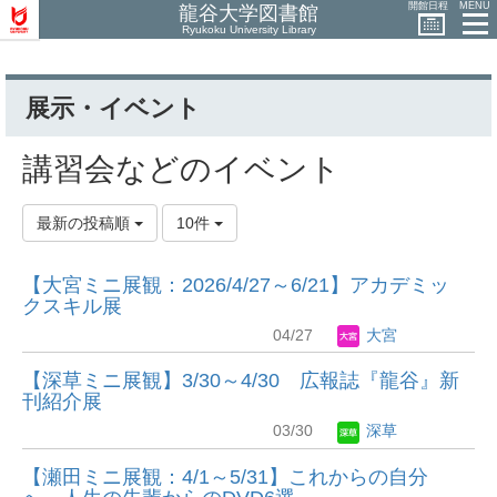
開館日程
MENU
龍谷大学図書館
Ryukoku University Library
展示・イベント
講習会などのイベント
最新の投稿順
10件
【大宮ミニ展観：2026/4/27～6/21】アカデミッ
クスキル展
04/27
大宮
【深草ミニ展観】3/30～4/30 広報誌『龍谷』 新
刊紹介展
03/30
深草
【瀬田ミニ展観：4/1～5/31】これからの自分