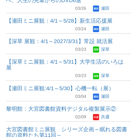
へ、人生の先輩からのDVD6選
03/26
瀬田
【瀬田ミニ展観：4/1～5/28】新生活応援展
03/24
瀬田
【深草 展観：4/1～2027/3/31】常設 就活展
03/23
深草
【深草ミニ展観：4/1～5/31】大学生活のいろは
展
03/23
深草
【瀬田ミニ展観:4/1～5/30】心機一転（展）
03/04
瀬田
黎明館：大宮図書館資料デジタル複製展示②
02/09
共通
大宮図書館ミニ展観 シリーズ企画～眠れる図書
館の資料たち第11回～