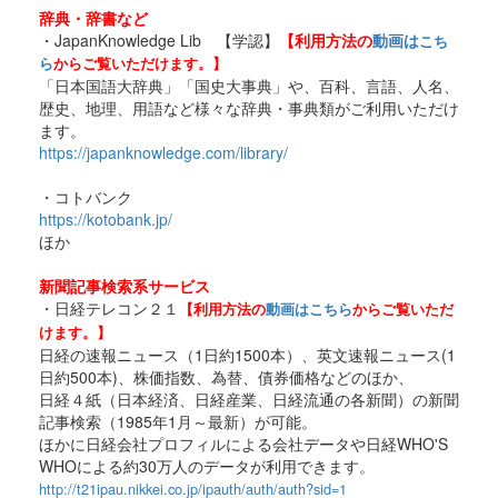
辞典・辞書など
・JapanKnowledge Lib 【学認】
【利用方法の
動画は
こち
ら
か
らご覧いただけます。】
「日本国語大辞典」「国史大事典」や、百科、言語、人名、
歴史、地理、用語など様々な辞典・事典類がご利用いただけ
ます。
https://japanknowledge.com/library/
・コトバンク
https://kotobank.jp/
ほか
新聞記事検索系サービス
・日経テレコン２１
動画は
こちら
【利用方法の
からご覧いただ
けます。】
日経の速報ニュース（1日約1500本）、英文速報ニュース(1
日約500本)、株価指数、為替、債券価格などのほか、
日経４紙（日本経済、日経産業、日経流通の各新聞）の新聞
記事検索（1985年1月～最新）が可能。
ほかに日経会社プロフィルによる会社データや日経WHO'S
WHOによる約30万人のデータが利用できます。
http://t21ipau.nikkei.co.jp/ipauth/auth/auth?sid=1