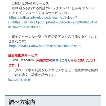
・日経BP記事検索サービス
日経BP社が発行する雑誌のバックナンバー記事をオンライ
ン上でダウンロードできるサービスです。
https://auth.all.nikkeibp.co.jp/wam/auth/login?
ru=https://all.nikkeibp.co.jp&auth=ip&code=2d938d0ac8414
f07a42e5f52e1d821f3
・電子ジャーナル一覧（学内のみアクセス可能なタイトルも
含まれます）
https://bq4kg4xd5w.search.serialssolutions.com/
検索系サービス
論文
・CiNii Research
動画は
こちら
【利用方法の
からご覧いただけ
ます。】
データベース学外利用からアクセスすると、龍谷大学が契約
している論文・記事が読めます。
http://ci.nii.ac.jp/
調べ方案内