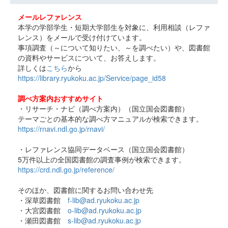
メールレファレンス
本学の学部学生・短期大学部生を対象に、利用相談（レファ
レンス）をメールで受け付けています。
事項調査（～について知りたい、～を調べたい）や、図書館
の資料やサービスについて、お答えします。
詳しくは
こちら
から
https://library.ryukoku.ac.jp/Service/page_id58
調べ方案内おすすめサイト
・リサーチ・ナビ（調べ方案内）（国立国会図書館）
テーマごとの基本的な調べ方マニュアルが検索できます。
https://rnavi.ndl.go.jp/rnavi/
・レファレンス協同データベース（国立国会図書館）
5万件以上の全国図書館の調査事例が検索できます。
https://crd.ndl.go.jp/reference/
そのほか、図書館に関するお問い合わせ先
・深草図書館
f-lib@ad.ryukoku.ac.jp
・大宮図書館
o-lib@ad.ryukoku.ac.jp
・瀬田図書館
s-lib@ad.ryukoku.ac.jp