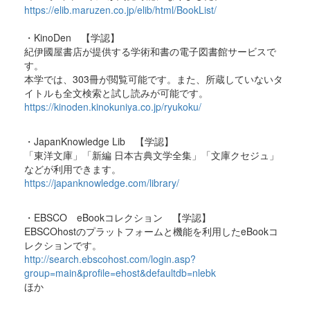
https://elib.maruzen.co.jp/elib/html/BookList/
・KinoDen 【学認】
紀伊國屋書店が提供する学術和書の電子図書館サービスで
す。
本学では、303冊が閲覧可能です。また、所蔵していないタ
イトルも全文検索と試し読みが可能です。
https://kinoden.kinokuniya.co.jp/ryukoku/
・JapanKnowledge Lib 【学認】
「東洋文庫」「新編 日本古典文学全集」「文庫クセジュ」
などが利用できます。
https://japanknowledge.com/library/
・EBSCO eBookコレクション 【学認】
EBSCOhostのプラットフォームと機能を利用したeBookコ
レクションです。
http://search.ebscohost.com/login.asp?
group=main&profile=ehost&defaultdb=nlebk
ほか