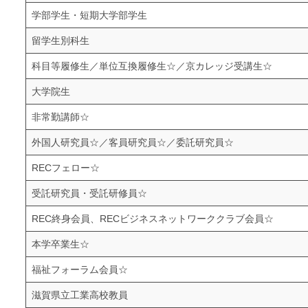
学部学生・短期大学部学生
留学生別科生
科目等履修生／単位互換履修生☆／京カレッジ受講生☆
大学院生
非常勤講師☆
外国人研究員☆／客員研究員☆／委託研究員☆
RECフェロー☆
受託研究員・受託研修員☆
REC終身会員、RECビジネスネットワーククラブ会員☆
本学卒業生☆
福祉フォーラム会員☆
滋賀県立工業高校教員