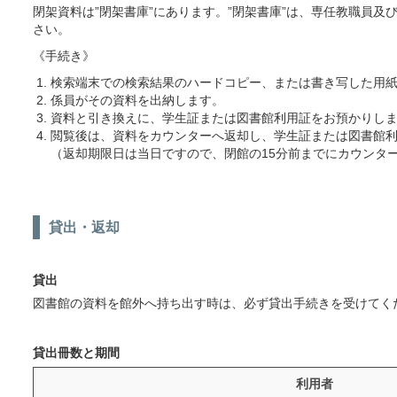
閉架資料は”閉架書庫”にあります。”閉架書庫”は、専任教職員
さい。
《手続き》
検索端末での検索結果のハードコピー、または書き写した用
係員がその資料を出納します。
資料と引き換えに、学生証または図書館利用証をお預かりし
閲覧後は、資料をカウンターへ返却し、学生証または図書館
（返却期限日は当日ですので、閉館の15分前までにカウンタ
貸出・返却
貸出
図書館の資料を館外へ持ち出す時は、必ず貸出手続きを受けてく
貸出冊数と期間
利用者