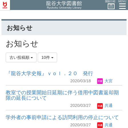
開館日程
MENU
龍谷大学図書館
Ryukoku University Library
お知らせ
お知らせ
古い投稿順
10件
『龍谷大学史報』ｖｏｌ．２０ 発行
2020/03/18
大宮
教室での授業開始日延期に伴う借用中図書返却期
限の延長について
2020/03/27
共通
学外者の事前申請による訪問利用の停止について
2020/03/27
共通