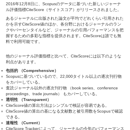
2016年12月8日に、Scopusのデータに基づいた新しいジャーナ
ル評価指標CiteScore（サイトスコア）がリリースされました。
あるジャーナルに出版された論文が平均でどれくらい引用された
かを示すCiteScore値のほか、各分野におけるジャーナルのラン
クやパーセンタイルなど、ジャーナルの引用パフォーマンスを把
握するための多彩な指標を提供されます。CiteScoreは誰でも無
料で利用可能です。
他のジャーナル評価指標と比べて、CiteScoreには以下のような
利点があります。
包括的 （Comprehensive）
Scopusに基づいているので、22,000タイトル以上の逐次刊行物
をカバーしている。
査読ジャーナル以外の逐次刊行物 （book series、conference
proceedings、trade journals） もカバーしている。
透明性 （Transparent）
CiteScore値の算出方法はシンプルで検証が容易である。
CiteScore値の算出の基になる文献数と被引用数をScopusで確認
できる。
速報性 （Current）
CiteScore Trackerによって、ジャーナルの今年のパフォーマンス