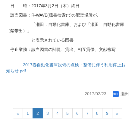
2017
3
2
日 時：
年
月
日（木）終日
R-WAVE(
)
該当図書：
蔵書検索
での配架場所が、
「瀬田．自動化書庫」および「瀬田．自動化書庫
（禁帯出）」
と表示されている図書
停止業務：該当図書の閲覧、貸出、相互貸借、文献複写
2017春自動化書庫設備の点検・整備に伴う利用停止お
知らせ.pdf
2017/02/23
瀬田
«
1
2
3
4
5
6
7
8
9
»