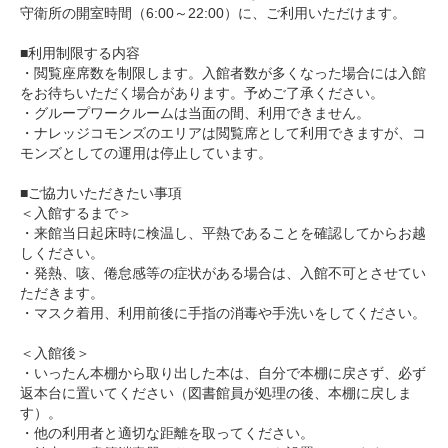
守衛所の開室時間（6:00～22:00）に、ご利用いただけます。
■利用制限する内容
・閲覧座席数を制限します。入館者数が多くなった場合には入館
をお待ちいただく場合があります。予めご了承ください。
・グループワークルームは当面の間、利用できません。
・ナレッジコモンズのエリアは閲覧席として利用できますが、コ
モンズとしての運用は停止しています。
■ご協力いただきたい事項
＜入館するまで＞
・来館当日起床時に検温し、平熱であることを確認してからお越
しください。
・発熱、咳、倦怠感等の症状がある場合は、入館不可とさせてい
ただきます。
・マスク着用、利用前後に手指の消毒や手洗いをしてください。
＜入館後＞
・いったん本棚から取り出した本は、自分で本棚に戻さず、必ず
返本台に置いてください（図書館員が処理の後、本棚に戻しま
す）。
・他の利用者と適切な距離を取ってください。