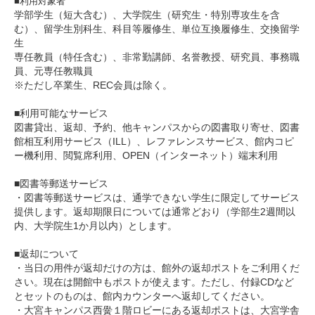
■利用対象者
学部学生（短大含む）、大学院生（研究生・特別専攻生を含
む）、留学生別科生、科目等履修生、単位互換履修生、交換留学
生
専任教員（特任含む）、非常勤講師、名誉教授、研究員、事務職
員、元専任教職員
※ただし卒業生、REC会員は除く。
■利用可能なサービス
図書貸出、返却、予約、他キャンパスからの図書取り寄せ、図書
館相互利用サービス（ILL）、レファレンスサービス、館内コピ
ー機利用、閲覧席利用、OPEN（インターネット）端末利用
■図書等郵送サービス
・図書等郵送サービスは、通学できない学生に限定してサービス
提供します。返却期限日については通常どおり（学部生2週間以
内、大学院生1か月以内）とします。
■返却について
・当日の用件が返却だけの方は、館外の返却ポストをご利用くだ
さい。現在は開館中もポストが使えます。ただし、付録CDなど
とセットのものは、館内カウンターへ返却してください。
・大宮キャンパス西黌１階ロビーにある返却ポストは、大宮学舎