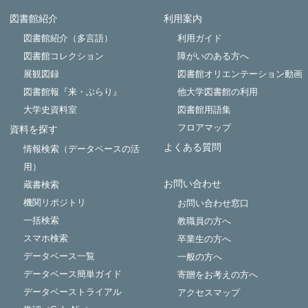
図書館紹介
利用案内
Powered by NetCommons
図書館紹介（多言語）
利用ガイド
図書館コレクション
障がいのある方へ
展観図録
図書館オリエンテーション動画
図書館報『来・ぶらり』
他大学図書館の利用
大学史資料室
図書館用語集
フロアマップ
資料を探す
よくある質問
情報検索（データベースの活
用）
お問い合わせ
蔵書検索
機関リポジトリ
お問い合わせ窓口
一括検索
教職員の方へ
スマホ検索
卒業生の方へ
データベース一覧
一般の方へ
データベース簡単ガイド
寄贈をお考えの方へ
データベーストライアル
アクセスマップ