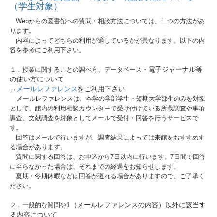
（学生対象）
Webからの図書館への質問・相談方法については、二つの方法があ
ります。
内容によってどちらの利用が適しているかが異なります。以下の内
容を参考にご利用下さい。
電子ジャーナル等
１．授業に関することの調べ方、データベース・
の使い方について
→
メールレファレンス
をご利用下さい
メールレファレンスは、本学の学部学生・短期大学部生のみを対象
として、館内の利用相談カウンターで受け付けている所蔵調査や事項
調査、文献調査を対象としてメールで受付・回答を行うサービスで
す。
回答はメールで行いますが、調査結果によっては来館をおすすめす
る場合があります。
質問に関する回答は、お申込から7日以内に行います。7日間で回答
に至らなかった場合は、それまでの経過をお知らせします。
夏期・冬期休暇などは回答が遅れる場合がありますので、ご了承く
ださい。
1（メールレファレンスの内容）以外に該当す
２．一般的な質問や
る内容について