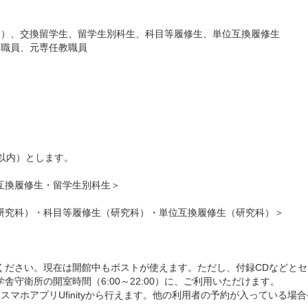
む）、交換留学生、留学生別科生、科目等履修生、単位互換履修生
務職員、元専任教職員
以内）とします。
互換履修生・留学生別科生＞
研究科）・科目等履修生（研究科）・単位互換履修生（研究科）＞
ください。現在は開館中もポストが使えます。ただし、付録CDなどと
守衛所の開室時間（6:00～22:00）に、ご利用いただけます。
またはスマホアプリUfinityから行えます。他の利用者の予約が入ってい