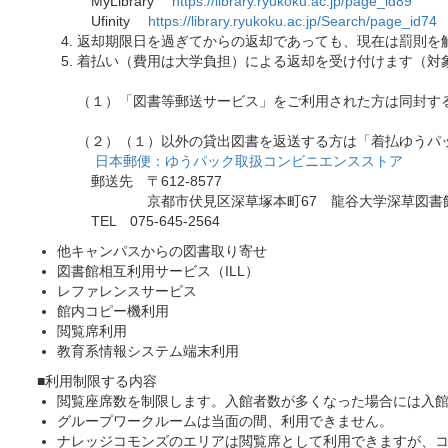
MyLibrary
https://library.ryukoku.ac.jp/page_id89
Ufinity
https://library.ryukoku.ac.jp/Search/page_id74
返却期限日を過ぎてからの返却であっても、現在は罰則を
着払い（費用は大学負担）による返却を受け付けます（対
（１）「図書等郵送サービス」をご利用された方は同封す
（２）（１）以外の貸出図書を返送する方は「着払ゆうパ
日本郵便：ゆうパック取扱コンビニエンスストア
郵送先 〒612-8577
京都市伏見区深草塚本町67 龍谷大学深草図書
TEL 075-645-2564
他キャンパスからの図書取り寄せ
図書館相互利用サービス（ILL）
レファレンスサービス
館内コピー機利用
閲覧席利用
教育系情報システム端末利用
■利用制限する内容
閲覧座席数を制限します。入館者数が多くなった場合には入
グループワークルームは当面の間、利用できません。
ナレッジコモンズのエリアは閲覧席として利用できますが、