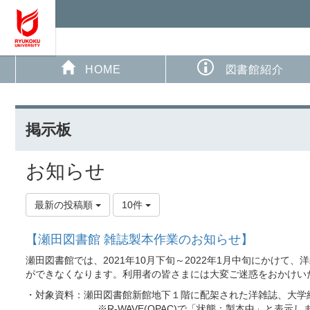
HOME
図書館紹介
掲示板
お知らせ
最新の投稿順
10件
【瀬田図書館 雑誌製本作業のお知らせ】
瀬田図書館では、2021年10月下旬～2022年1月中旬にか
ができなくなります。利用者の皆さまには大変ご迷惑をおかけい
・対象資料：瀬田図書館新館地下１階に配架された洋雑誌、大学
※R-WAVE(OPAC)で「状態：製本中」と表示し