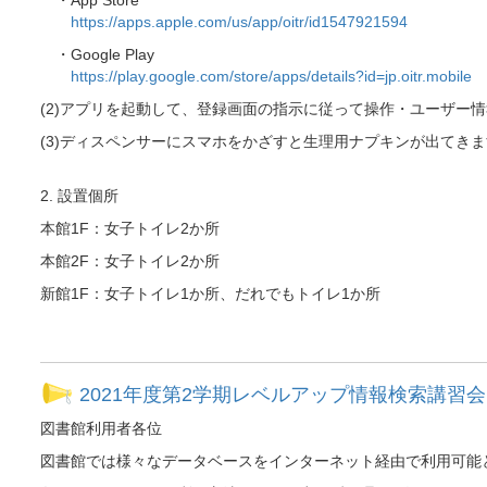
https://apps.apple.com/us/app/oitr/id1547921594
・Google Play
https://play.google.com/store/apps/details?id=jp.oitr.mobile
(2)アプリを起動して、登録画面の指示に従って操作・ユーザー
(3)ディスペンサーにスマホをかざすと生理用ナプキンが出てき
2. 設置個所
本館1F：女子トイレ2か所
本館2F：女子トイレ2か所
新館1F：女子トイレ1か所、だれでもトイレ1か所
2021年度第2学期レベルアップ情報検索講習
図書館利用者各位
図書館では様々なデータベースをインターネット経由で利用可能