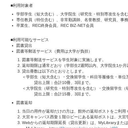
■利用対象者
学部学生（短大含む）、大学院生（研究生・特別専攻生を含
専任教員（特任含む）、非常勤講師、名誉教授、研究員、事
卒業生、REC終身会員、REC BIZ-NET会員
■利用可能なサービス
図書貸出
図書等郵送サービス（費用は大学が負担）
図書等郵送サービスを学生対象に実施します。
返却期限は通常どおり（学部生2週間以内、大学院生1か月
貸出冊数は以下のとおりとします。
＜学部生（短大含む）・交換留学生・科目等履修生・単位
貸出上限：合計10冊、3回まで。
＜大学院生（研究生・特別専攻生を含む）・交換留学生（
貸出上限：合計15冊、3回まで。
図書返却
当日の用件が返却だけの方は、館外の返却ポストをご利用
大宮キャンパス西黌１階ロビーにある返却ポストは、大宮学舎
Webからの返却期限延長（貸出更新）は、MyLibrary