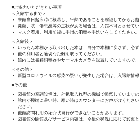
■ご協力いただきたい事項
＜入館するまで＞
来館当日起床時に検温し、平熱であることを確認してからお
発熱、咳、倦怠感等の症状がある場合は、入館不可とさせて
マスク着用、利用前後に手指の消毒や手洗いをしてください
＜入館後＞
いったん本棚から取り出した本は、自分で本棚に戻さず、必
他の利用者と適切な距離を取ってください。
館内には書籍消毒器やサーマルカメラを設置していますので
＜その他＞
新型コロナウイルス感染の疑いが発生した場合は、入退館情
■その他
図書館の空調設備は、外気取入れ型の機械で換気しています
館内が極端に暑い時、寒い時はカウンターにお声がけくださ
ださい。
他館訪問利用の紹介状発行ができないことがあります。
図書館の開館及びサービス内容は、今後の状況に応じて変更と