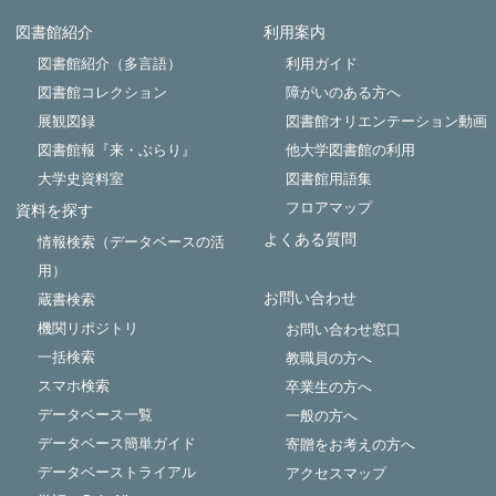
図書館紹介
利用案内
Powered by NetCommons
図書館紹介（多言語）
利用ガイド
図書館コレクション
障がいのある方へ
展観図録
図書館オリエンテーション動画
図書館報『来・ぶらり』
他大学図書館の利用
大学史資料室
図書館用語集
フロアマップ
資料を探す
よくある質問
情報検索（データベースの活
用）
お問い合わせ
蔵書検索
機関リポジトリ
お問い合わせ窓口
一括検索
教職員の方へ
スマホ検索
卒業生の方へ
データベース一覧
一般の方へ
データベース簡単ガイド
寄贈をお考えの方へ
データベーストライアル
アクセスマップ