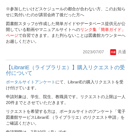
※参加したいけどスケジュールの都合が合わない方、このお知ら
せに気付いたのが講習会終了後だった方へ
図書館スタッフが作成した簡単ガイドやデータベース提供元が公
開している動画やマニュアルサイトへの
リンク集「簡単ガイド」
ページ
で自習できます。また判らないことは図書館カウンターへ
お越しください。
2023/07/07
共通
【LibrariE（ライブラリエ）】購入リクエストの受
付について
ポータルサイトアンケート
にて、LibrariEの購入リクエストを受
け付けています。
申請対象は、学生、院生、教職員です。リクエストの上限は一人
20件までとさせていただきます。
リクエストを希望する方は、ポータルサイトのアンケート「電子
図書館サービスLibrariE （ライブラリエ）のリクエスト申請」を
ご確認ください。
申請期限は、7月10日（月）です。