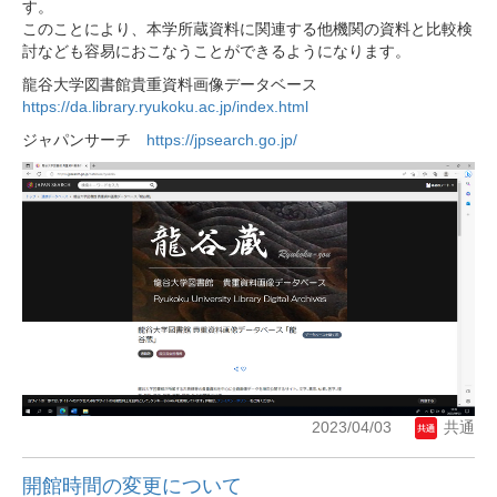
す。
このことにより、本学所蔵資料に関連する他機関の資料と比較検
討なども容易におこなうことができるようになります。
龍谷大学図書館貴重資料画像データベース
https://da.library.ryukoku.ac.jp/index.html
ジャパンサーチ
https://jpsearch.go.jp/
2023/04/03
共通
開館時間の変更について