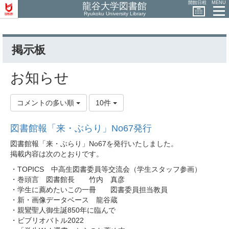
開館日程
MENU
龍谷大学図書館
Ryukoku University Library
掲示板
お知らせ
コメントの多い順
10件
図書館報「来・ぶらり」No67発行
図書館報「来・ぶらり」No67を発行いたしました。
掲載内容は次のとおりです。
・TOPICS 中高生図書委員等交流会（学生スタッフ参画）
・巻頭言 図書館長 竹内 真彦
・学生に薦めたいこの一冊 図書委員担当教員
・新・画像データベース 龍谷蔵
・親鸞聖人御生誕850年に臨んで
・ビブリオバトル2022