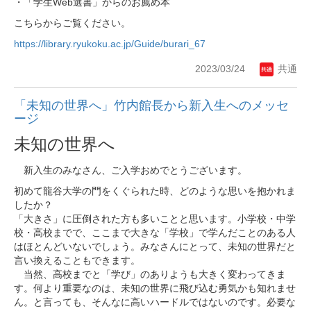
・「学生Web選書」からのお薦め本
こちらからご覧ください。
https://library.ryukoku.ac.jp/Guide/burari_67
2023/03/24
共通
「未知の世界へ」竹内館長から新入生へのメッセ
ージ
未知の世界へ
新入生のみなさん、ご入学おめでとうございます。
初めて龍谷大学の門をくぐられた時、どのような思いを抱かれま
したか？
「大きさ」に圧倒された方も多いことと思います。小学校・中学
校・高校までで、ここまで大きな「学校」で学んだことのある人
はほとんどいないでしょう。みなさんにとって、未知の世界だと
言い換えることもできます。
当然、高校までと「学び」のありようも大きく変わってきま
す。何より重要なのは、未知の世界に飛び込む勇気かも知れませ
ん。と言っても、そんなに高いハードルではないのです。必要な