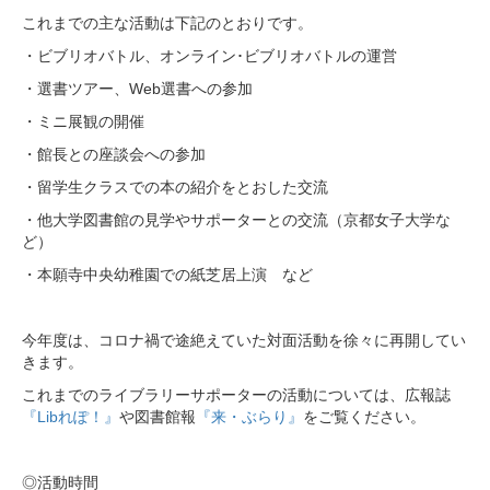
これまでの主な活動は下記のとおりです。
・ビブリオバトル、オンライン･ビブリオバトルの運営
・選書ツアー、Web選書への参加
・ミニ展観の開催
・館長との座談会への参加
・留学生クラスでの本の紹介をとおした交流
・他大学図書館の見学やサポーターとの交流（京都女子大学な
ど）
・本願寺中央幼稚園での紙芝居上演 など
今年度は、コロナ禍で途絶えていた対面活動を徐々に再開してい
きます。
これまでのライブラリーサポーターの活動については、広報誌
『Libれぽ！』
や図書館報
『来・ぶらり』
をご覧ください。
◎活動時間