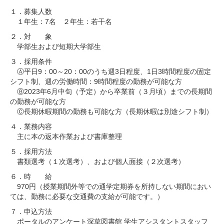
１．募集人数
１年生：7名 ２年生：若干名
２．対 象
学部生および短期大学部生
３．採用条件
Ⓐ平日9：00～20：00のうち週3日程度、1日3時間程度の固定
シフト制、週の労働時間：9時間程度の勤務が可能な方
Ⓑ2023年6月中旬（予定）から卒業前（３月頃）までの長期間
の勤務が可能な方
Ⓒ長期休暇期間の勤務も可能な方（長期休暇は別途シフト制）
４．業務内容
主に本の返本作業および書庫整理
５．採用方法
書類選考（１次選考）、および個人面接（２次選考）
６．時 給
970円（授業期間外等での通学定期券を所持しない期間におい
ては、勤務に必要な交通費の支給が可能です。）
７．申込方法
ポータルのアンケート深草図書館 学生アシスタントスタッフ