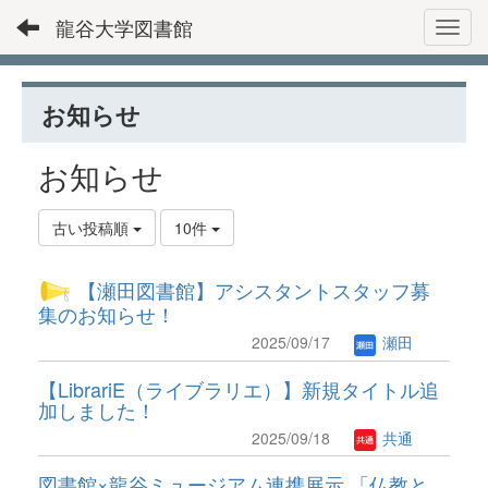
龍谷大学図書館
Toggl
お知らせ
お知らせ
古い投稿順
10件
【瀬田図書館】アシスタントスタッフ募
集のお知らせ！
2025/09/17
瀬田
【LibrariE（ライブラリエ）】新規タイトル追
加しました！
2025/09/18
共通
図書館×龍谷ミュージアム連携展示 「仏教と