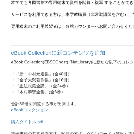
本学でも各図書館の専用端末で資料を閲覧・複写 することができ
サービスを利用できる方は、本学教職員（非常勤講師を含む）、
専用端末のご利用希望者は、各館カウンターへお問い合わせくだ
eBook Collectionに新コンテンツを追加
eBook Collection(EBSCOhost) (NetLibrary)に新たな
・『新・中村元選集』(全40冊）
・『金子大滎著作集』(全16冊）
・『正法眼蔵全講』（全24巻）
・『木村泰賢全集』(全6巻）
合計86冊を閲覧する事が出来ます。
eBookコレクション
購入タイトル.pdf
電子書籍の基本検索方法、閲覧の方法、ダウンロード（貸出）方