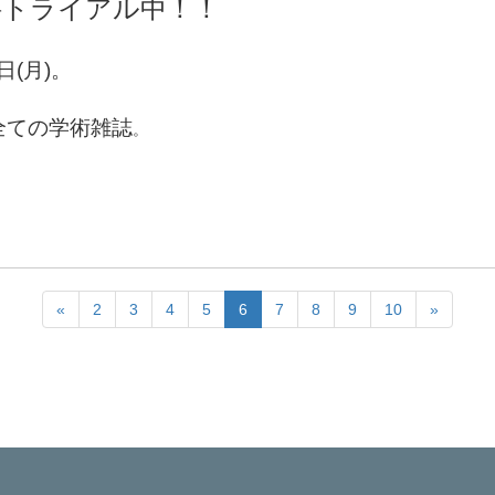
SP）無料トライアル中！！
日(月)。
全ての学術雑誌
。
«
2
3
4
5
6
7
8
9
10
»