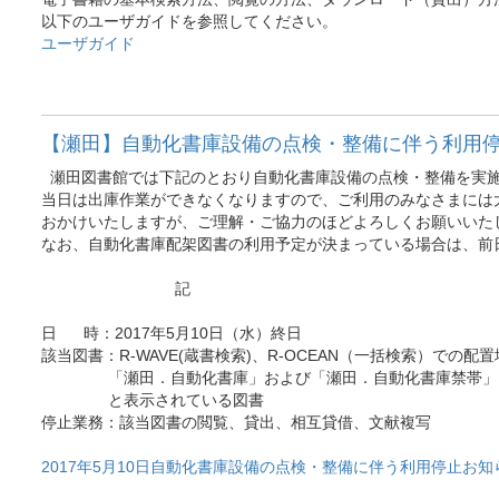
以下のユーザガイドを参照してください。
ユーザガイド
【瀬田】自動化書庫設備の点検・整備に伴う利用
瀬田図書館では下記のとおり自動化書庫設備の点検・整備を実
当日は出庫作業ができなくなりますので、ご利用のみなさまには
おかけいたしますが、ご理解・ご協力のほどよろしくお願いいた
なお、自動化書庫配架図書の利用予定が決まっている場合は、前
記
日 時：2017年5月10日（水）終日
該当図書：R-WAVE(蔵書検索)、R-OCEAN（一括検索）での配
「瀬田．自動化書庫」および「瀬田．自動化書庫禁帯」
と表示されている図書
停止業務：該当図書の閲覧、貸出、相互貸借、文献複写
2017年5月10日自動化書庫設備の点検・整備に伴う利用停止お知らせ