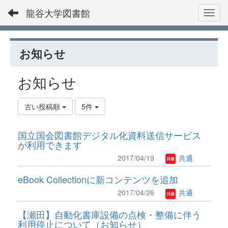
龍谷大学図書館
Toggl
お知らせ
お知らせ
古い投稿順
5件
国立国会図書館デジタル化資料送信サービス
が利用できます
2017/04/19
共通
eBook Collectionに新コンテンツを追加
2017/04/26
共通
【瀬田】自動化書庫設備の点検・整備に伴う
利用停止について（お知らせ）