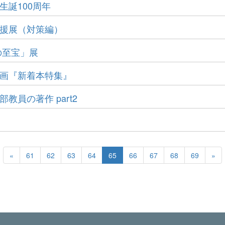
生誕100周年
応援展（対策編）
谷の至宝」展
ド企画『新着本特集』
教員の著作 part2
«
61
62
63
64
65
66
67
68
69
»