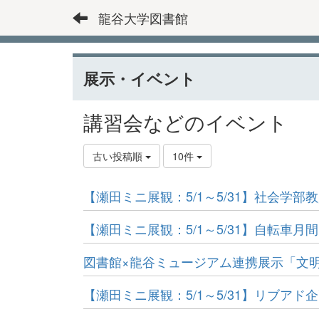
龍谷大学図書館
展示・イベント
講習会などのイベント
古い投稿順
10件
【瀬田ミニ展観：5/1～5/31】社会学部教員
【瀬田ミニ展観：5/1～5/31】自転車月間
図書館×龍谷ミュージアム連携展示「文
【瀬田ミニ展観：5/1～5/31】リブ