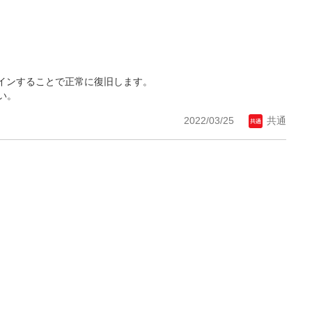
インすることで正常に復旧します。
い。
2022/03/25
共通