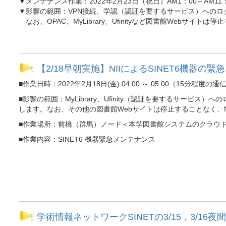
▼メンテナンス作業：2022年2月23日（祝日）AM1：00～AM11：
▼影響の範囲：VPN接続、学認（認証を要するサービス）への
なお、OPAC、MyLibrary、Ufinityなど図書館Web
【2/18早朝実施】NIIによるSINET6機器
■作業日時：2022年2月18日(金) 04:00 ～ 05:00（15分程
■影響の範囲：MyLibrary、Ufinity（認証を要するサ
します。なお、その他の図書館Webサイトは停止することなく、
■作業場所：前橋（群馬）ノード＜本学図書館システムのクラウ
■作業内容：SINET6 機器緊急メンテナンス
学術情報ネットワークSINETの3/15，3/16