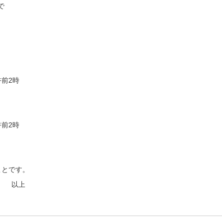
で
前2時
）
前2時
とです。
上